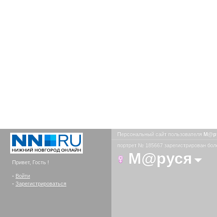
Персональный сайт пользователя
М@р
портрет № 185667 зарегистрирован боле
М@руся
Привет, Гость !
-
Войти
-
Зарегистрироваться