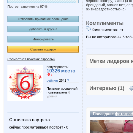
черного колЁру), лапы (4 шт.
брендовый, глюков нет, ап
Портрет заполнен на 97 %
жизнерадостностью.(c)
Отправить приватное сообщение
Комплименты
Добавить в друзья
Комплиментов нет.
Вы не авторизованы! Чтоб
Игнорировать
Сделать подарок
Совместная покупка: взрослый
Метки лидеров
популярность:
10326 место
-6 ↓
рейтинг
2541
?
Интервью (1)
Привилегированный
пользователь
6
уровня
Последние
фотогра
Статистика портрета:
сейчас просматривают портрет - 0