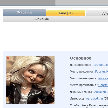
Основное
Блог
( 0 )
Др
Шпионаж
Основное
Дата рождения :
19 Апрел
Место рождения :
Россия
,
Н
Место нахождения :
Россия
Место проживания :
Сормо
Любимые места :
Абхазия 
Интересы :
Автомобили
(55
О себе : Котэ. Качественн