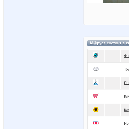
М@руся состоит в
к
Фо
To
Па
Кл
Кл
Но